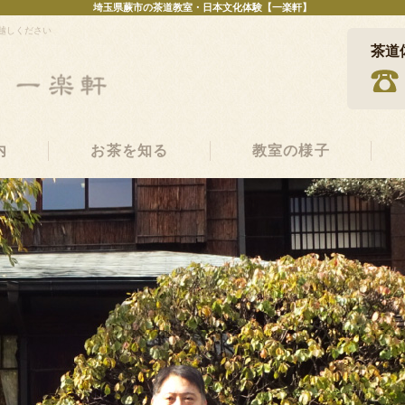
埼玉県蕨市の茶道教室・日本文化体験【一楽軒】
越しください
茶道
内
お茶を知る
教室の様子