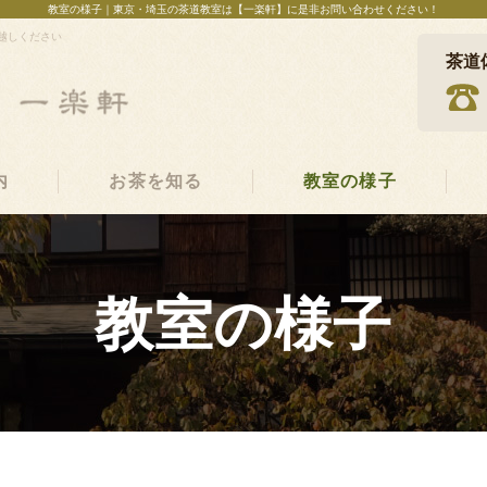
教室の様子
｜東京・埼玉の茶道教室は【一楽軒】に是非お問い合わせください！
越しください
茶道
内
お茶を知る
教室の様子
教室の様子