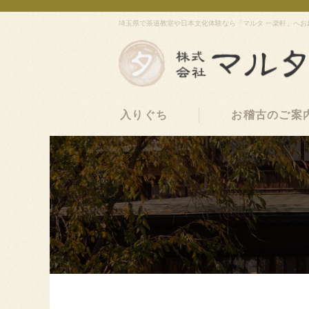
埼玉県で茶道教室や日本文化体験なら「マルタ 一楽軒」へお
入りぐち
お稽古のご案