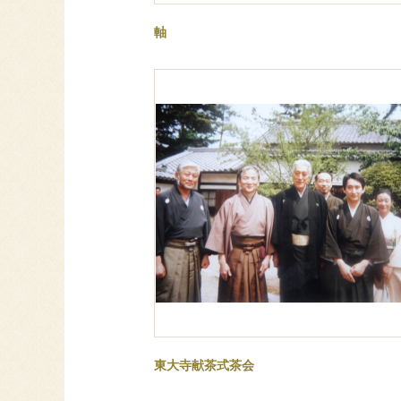
軸
東大寺献茶式茶会